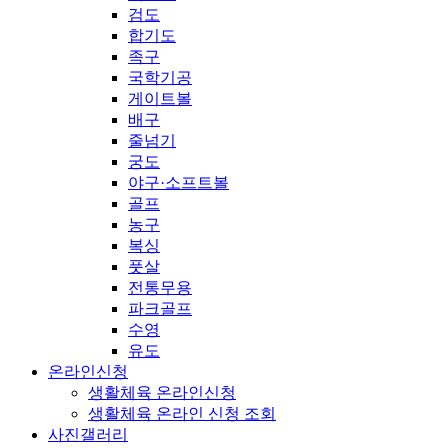
검도
합기도
족구
국학기공
게이트볼
배구
줄넘기
궁도
야구·소프트볼
골프
농구
복싱
풋살
전통무용
파크골프
수영
유도
온라인신청
생활체육 온라인신청
생활체육 온라인 신청 조회
사진갤러리