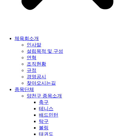
체육회소개
인사말
설립목적 및 구성
연혁
조직현황
규정
경영공시
찾아오시는길
종목단체
양천구 종목소개
축구
테니스
배드민턴
탁구
볼링
태권도