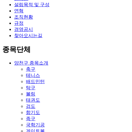
설립목적 및 구성
연혁
조직현황
규정
경영공시
찾아오시는길
종목단체
양천구 종목소개
축구
테니스
배드민턴
탁구
볼링
태권도
검도
합기도
족구
국학기공
게이트볼