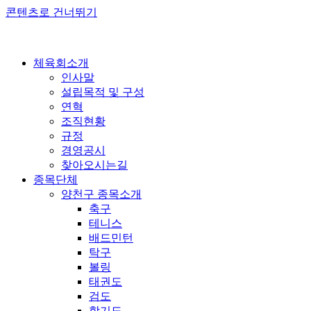
콘텐츠로 건너뛰기
체육회소개
인사말
설립목적 및 구성
연혁
조직현황
규정
경영공시
찾아오시는길
종목단체
양천구 종목소개
축구
테니스
배드민턴
탁구
볼링
태권도
검도
합기도