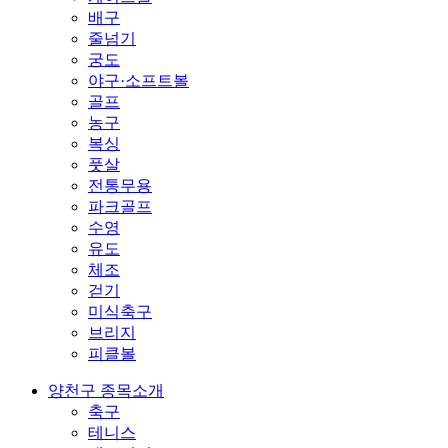
배구
줄넘기
궁도
야구·소프트볼
골프
농구
복싱
풋살
전통무용
파크골프
수영
유도
체조
걷기
미식축구
브리지
피클볼
양천구 종목소개
축구
테니스