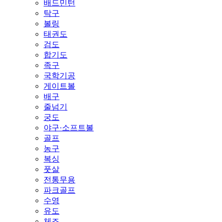
배드민턴
탁구
볼링
태권도
검도
합기도
족구
국학기공
게이트볼
배구
줄넘기
궁도
야구·소프트볼
골프
농구
복싱
풋살
전통무용
파크골프
수영
유도
체조