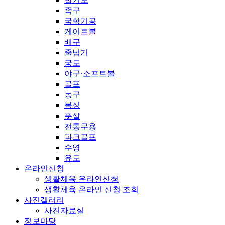
족구
국학기공
게이트볼
배구
줄넘기
궁도
야구·소프트볼
골프
농구
복싱
풋살
전통무용
파크골프
수영
유도
온라인신청
생활체육 온라인신청
생활체육 온라인 신청 조회
사진갤러리
사진자료실
정보마당