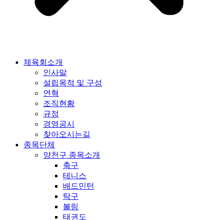
체육회소개
인사말
설립목적 및 구성
연혁
조직현황
규정
경영공시
찾아오시는길
종목단체
양천구 종목소개
축구
테니스
배드민턴
탁구
볼링
태권도