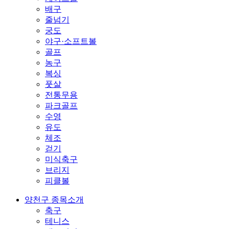
배구
줄넘기
궁도
야구·소프트볼
골프
농구
복싱
풋살
전통무용
파크골프
수영
유도
체조
걷기
미식축구
브리지
피클볼
양천구 종목소개
축구
테니스