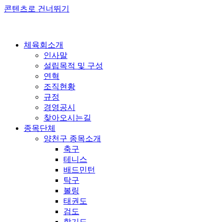
콘텐츠로 건너뛰기
체육회소개
인사말
설립목적 및 구성
연혁
조직현황
규정
경영공시
찾아오시는길
종목단체
양천구 종목소개
축구
테니스
배드민턴
탁구
볼링
태권도
검도
합기도