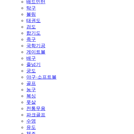
배드민턴
탁구
볼링
태권도
검도
합기도
족구
국학기공
게이트볼
배구
줄넘기
궁도
야구·소프트볼
골프
농구
복싱
풋살
전통무용
파크골프
수영
유도
체조