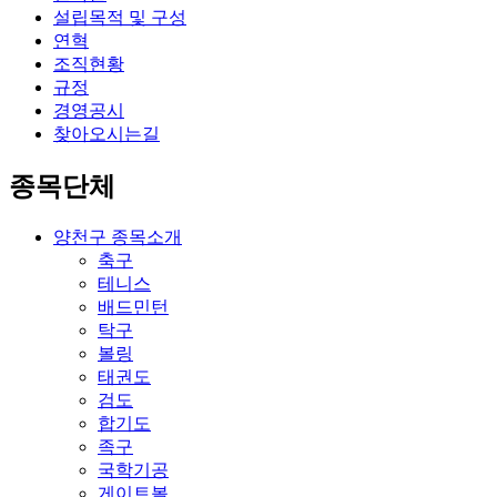
설립목적 및 구성
연혁
조직현황
규정
경영공시
찾아오시는길
종목단체
양천구 종목소개
축구
테니스
배드민턴
탁구
볼링
태권도
검도
합기도
족구
국학기공
게이트볼