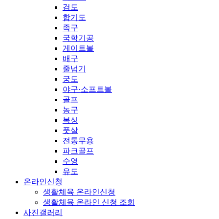
검도
합기도
족구
국학기공
게이트볼
배구
줄넘기
궁도
야구·소프트볼
골프
농구
복싱
풋살
전통무용
파크골프
수영
유도
온라인신청
생활체육 온라인신청
생활체육 온라인 신청 조회
사진갤러리