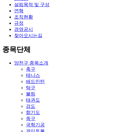
설립목적 및 구성
연혁
조직현황
규정
경영공시
찾아오시는길
종목단체
양천구 종목소개
축구
테니스
배드민턴
탁구
볼링
태권도
검도
합기도
족구
국학기공
게이트볼