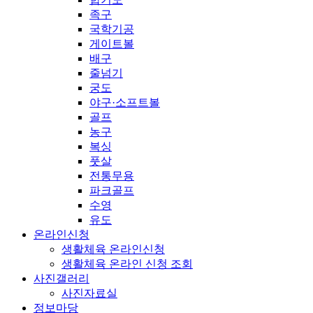
족구
국학기공
게이트볼
배구
줄넘기
궁도
야구·소프트볼
골프
농구
복싱
풋살
전통무용
파크골프
수영
유도
온라인신청
생활체육 온라인신청
생활체육 온라인 신청 조회
사진갤러리
사진자료실
정보마당