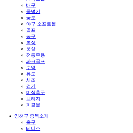
배구
줄넘기
궁도
야구·소프트볼
골프
농구
복싱
풋살
전통무용
파크골프
수영
유도
체조
걷기
미식축구
브리지
피클볼
양천구 종목소개
축구
테니스