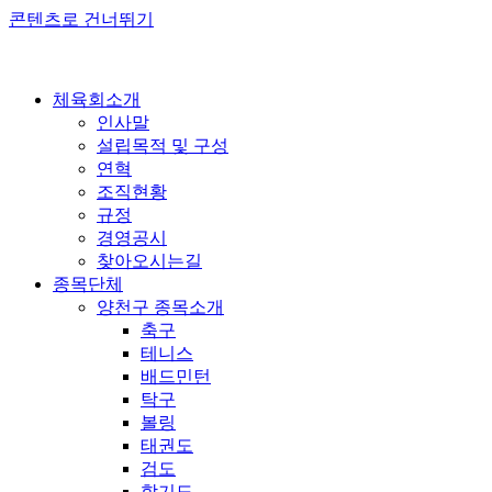
콘텐츠로 건너뛰기
체육회소개
인사말
설립목적 및 구성
연혁
조직현황
규정
경영공시
찾아오시는길
종목단체
양천구 종목소개
축구
테니스
배드민턴
탁구
볼링
태권도
검도
합기도