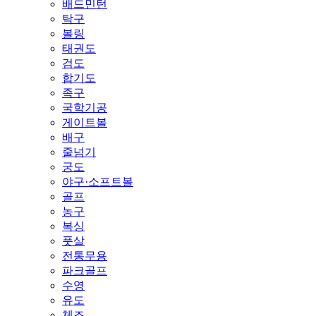
배드민턴
탁구
볼링
태권도
검도
합기도
족구
국학기공
게이트볼
배구
줄넘기
궁도
야구·소프트볼
골프
농구
복싱
풋살
전통무용
파크골프
수영
유도
체조