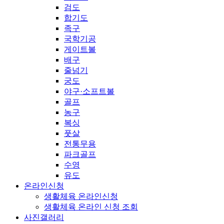
검도
합기도
족구
국학기공
게이트볼
배구
줄넘기
궁도
야구·소프트볼
골프
농구
복싱
풋살
전통무용
파크골프
수영
유도
온라인신청
생활체육 온라인신청
생활체육 온라인 신청 조회
사진갤러리