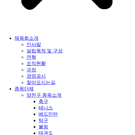
체육회소개
인사말
설립목적 및 구성
연혁
조직현황
규정
경영공시
찾아오시는길
종목단체
양천구 종목소개
축구
테니스
배드민턴
탁구
볼링
태권도