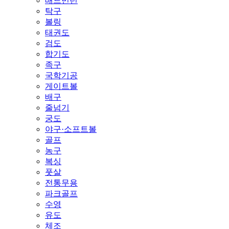
배드민턴
탁구
볼링
태권도
검도
합기도
족구
국학기공
게이트볼
배구
줄넘기
궁도
야구·소프트볼
골프
농구
복싱
풋살
전통무용
파크골프
수영
유도
체조