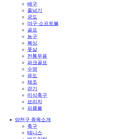
배구
줄넘기
궁도
야구·소프트볼
골프
농구
복싱
풋살
전통무용
파크골프
수영
유도
체조
걷기
미식축구
브리지
피클볼
양천구 종목소개
축구
테니스