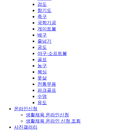
검도
합기도
족구
국학기공
게이트볼
배구
줄넘기
궁도
야구·소프트볼
골프
농구
복싱
풋살
전통무용
파크골프
수영
유도
온라인신청
생활체육 온라인신청
생활체육 온라인 신청 조회
사진갤러리