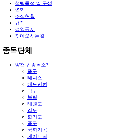
설립목적 및 구성
연혁
조직현황
규정
경영공시
찾아오시는길
종목단체
양천구 종목소개
축구
테니스
배드민턴
탁구
볼링
태권도
검도
합기도
족구
국학기공
게이트볼