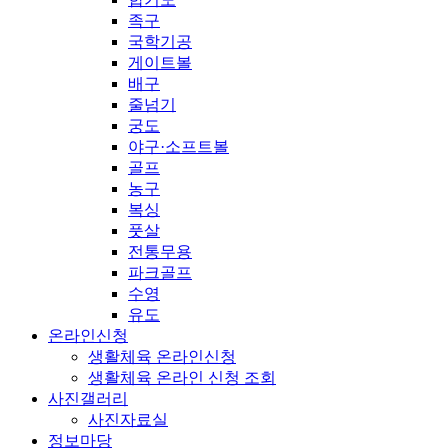
족구
국학기공
게이트볼
배구
줄넘기
궁도
야구·소프트볼
골프
농구
복싱
풋살
전통무용
파크골프
수영
유도
온라인신청
생활체육 온라인신청
생활체육 온라인 신청 조회
사진갤러리
사진자료실
정보마당