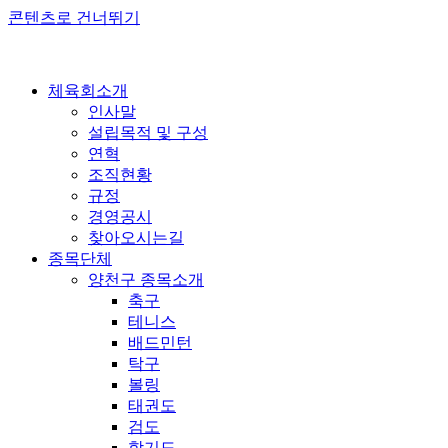
콘텐츠로 건너뛰기
체육회소개
인사말
설립목적 및 구성
연혁
조직현황
규정
경영공시
찾아오시는길
종목단체
양천구 종목소개
축구
테니스
배드민턴
탁구
볼링
태권도
검도
합기도