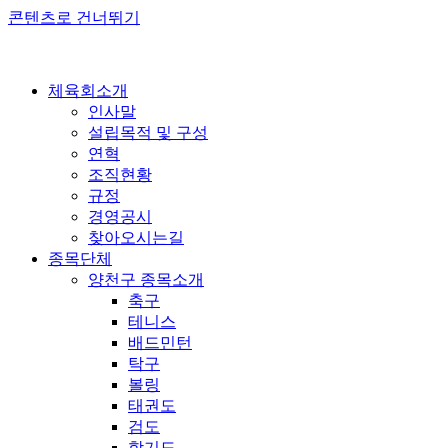
콘텐츠로 건너뛰기
체육회소개
인사말
설립목적 및 구성
연혁
조직현황
규정
경영공시
찾아오시는길
종목단체
양천구 종목소개
축구
테니스
배드민턴
탁구
볼링
태권도
검도
합기도