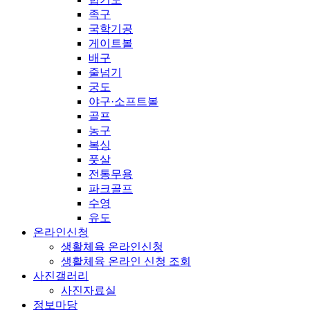
족구
국학기공
게이트볼
배구
줄넘기
궁도
야구·소프트볼
골프
농구
복싱
풋살
전통무용
파크골프
수영
유도
온라인신청
생활체육 온라인신청
생활체육 온라인 신청 조회
사진갤러리
사진자료실
정보마당