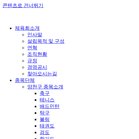
콘텐츠로 건너뛰기
체육회소개
인사말
설립목적 및 구성
연혁
조직현황
규정
경영공시
찾아오시는길
종목단체
양천구 종목소개
축구
테니스
배드민턴
탁구
볼링
태권도
검도
합기도