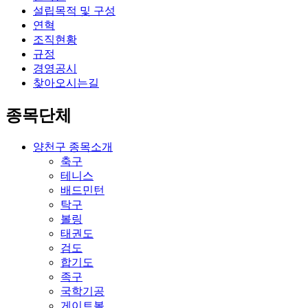
설립목적 및 구성
연혁
조직현황
규정
경영공시
찾아오시는길
종목단체
양천구 종목소개
축구
테니스
배드민턴
탁구
볼링
태권도
검도
합기도
족구
국학기공
게이트볼