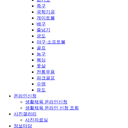
족구
국학기공
게이트볼
배구
줄넘기
궁도
야구·소프트볼
골프
농구
복싱
풋살
전통무용
파크골프
수영
유도
온라인신청
생활체육 온라인신청
생활체육 온라인 신청 조회
사진갤러리
사진자료실
정보마당