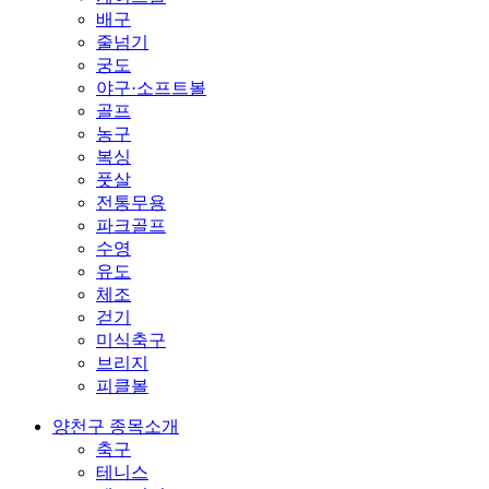
배구
줄넘기
궁도
야구·소프트볼
골프
농구
복싱
풋살
전통무용
파크골프
수영
유도
체조
걷기
미식축구
브리지
피클볼
양천구 종목소개
축구
테니스