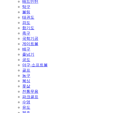
배드민턴
탁구
볼링
태권도
검도
합기도
족구
국학기공
게이트볼
배구
줄넘기
궁도
야구·소프트볼
골프
농구
복싱
풋살
전통무용
파크골프
수영
유도
체조