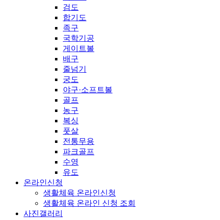
검도
합기도
족구
국학기공
게이트볼
배구
줄넘기
궁도
야구·소프트볼
골프
농구
복싱
풋살
전통무용
파크골프
수영
유도
온라인신청
생활체육 온라인신청
생활체육 온라인 신청 조회
사진갤러리