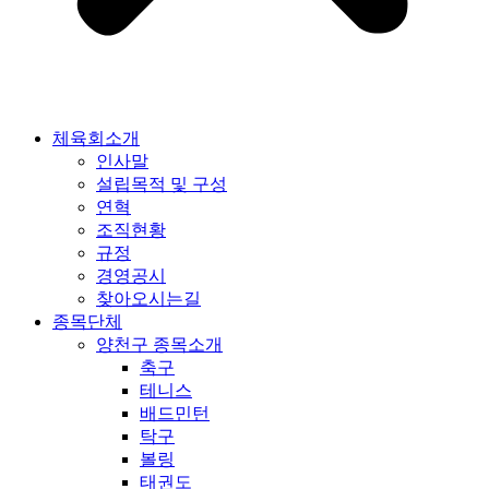
체육회소개
인사말
설립목적 및 구성
연혁
조직현황
규정
경영공시
찾아오시는길
종목단체
양천구 종목소개
축구
테니스
배드민턴
탁구
볼링
태권도