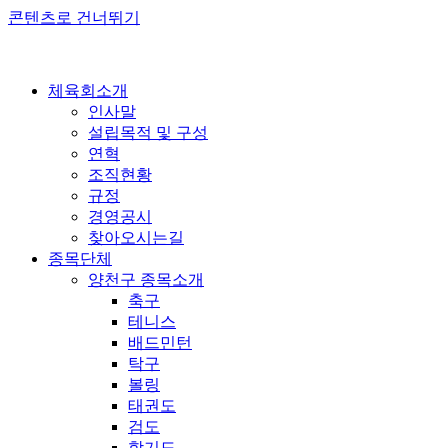
콘텐츠로 건너뛰기
체육회소개
인사말
설립목적 및 구성
연혁
조직현황
규정
경영공시
찾아오시는길
종목단체
양천구 종목소개
축구
테니스
배드민턴
탁구
볼링
태권도
검도
합기도