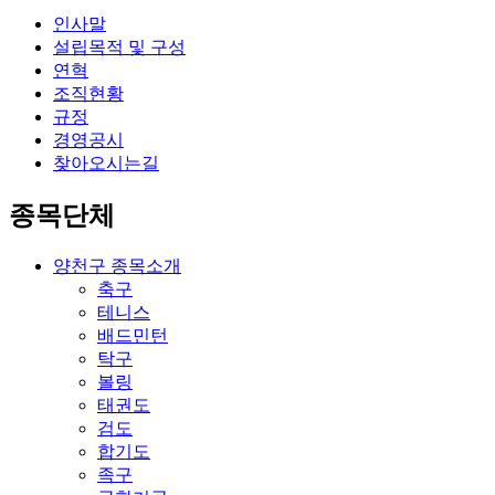
인사말
설립목적 및 구성
연혁
조직현황
규정
경영공시
찾아오시는길
종목단체
양천구 종목소개
축구
테니스
배드민턴
탁구
볼링
태권도
검도
합기도
족구