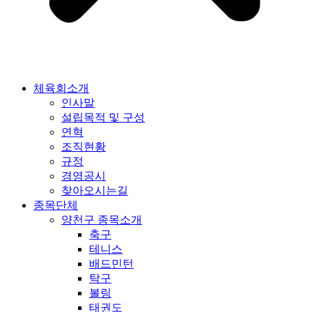
체육회소개
인사말
설립목적 및 구성
연혁
조직현황
규정
경영공시
찾아오시는길
종목단체
양천구 종목소개
축구
테니스
배드민턴
탁구
볼링
태권도