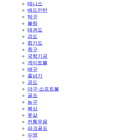
테니스
배드민턴
탁구
볼링
태권도
검도
합기도
족구
국학기공
게이트볼
배구
줄넘기
궁도
야구·소프트볼
골프
농구
복싱
풋살
전통무용
파크골프
수영