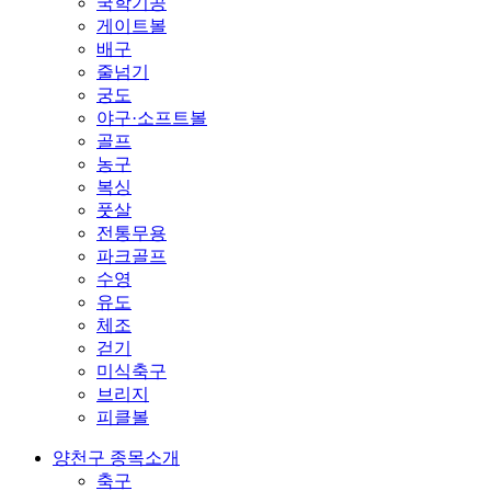
국학기공
게이트볼
배구
줄넘기
궁도
야구·소프트볼
골프
농구
복싱
풋살
전통무용
파크골프
수영
유도
체조
걷기
미식축구
브리지
피클볼
양천구 종목소개
축구