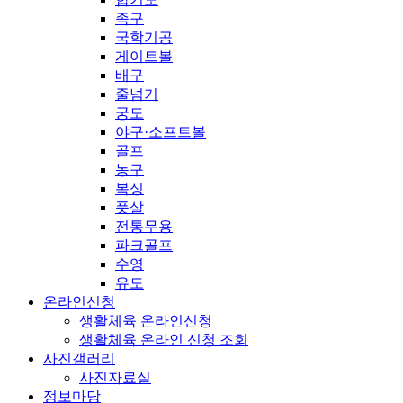
족구
국학기공
게이트볼
배구
줄넘기
궁도
야구·소프트볼
골프
농구
복싱
풋살
전통무용
파크골프
수영
유도
온라인신청
생활체육 온라인신청
생활체육 온라인 신청 조회
사진갤러리
사진자료실
정보마당