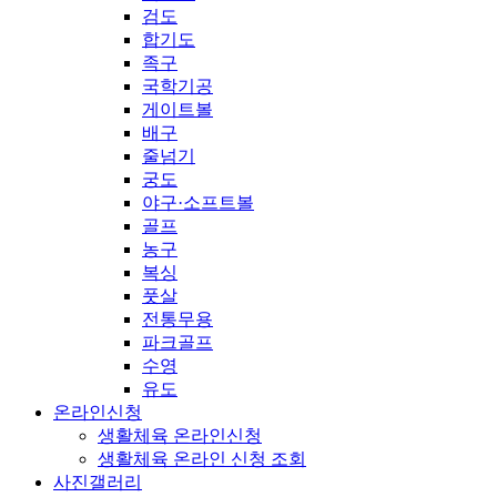
검도
합기도
족구
국학기공
게이트볼
배구
줄넘기
궁도
야구·소프트볼
골프
농구
복싱
풋살
전통무용
파크골프
수영
유도
온라인신청
생활체육 온라인신청
생활체육 온라인 신청 조회
사진갤러리