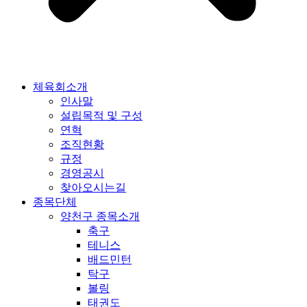
체육회소개
인사말
설립목적 및 구성
연혁
조직현황
규정
경영공시
찾아오시는길
종목단체
양천구 종목소개
축구
테니스
배드민턴
탁구
볼링
태권도