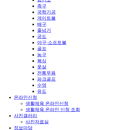
족구
국학기공
게이트볼
배구
줄넘기
궁도
야구·소프트볼
골프
농구
복싱
풋살
전통무용
파크골프
수영
유도
온라인신청
생활체육 온라인신청
생활체육 온라인 신청 조회
사진갤러리
사진자료실
정보마당