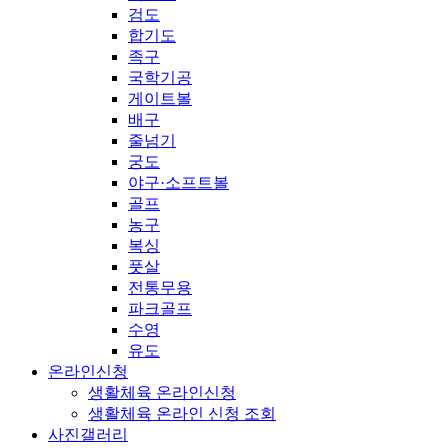
검도
합기도
족구
국학기공
게이트볼
배구
줄넘기
궁도
야구·소프트볼
골프
농구
복싱
풋살
전통무용
파크골프
수영
유도
온라인신청
생활체육 온라인신청
생활체육 온라인 신청 조회
사진갤러리