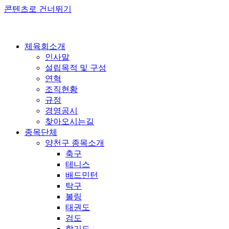
콘텐츠로 건너뛰기
체육회소개
인사말
설립목적 및 구성
연혁
조직현황
규정
경영공시
찾아오시는길
종목단체
양천구 종목소개
축구
테니스
배드민턴
탁구
볼링
태권도
검도
합기도