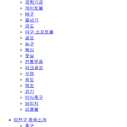
국학기공
게이트볼
배구
줄넘기
궁도
야구·소프트볼
골프
농구
복싱
풋살
전통무용
파크골프
수영
유도
체조
걷기
미식축구
브리지
피클볼
양천구 종목소개
축구