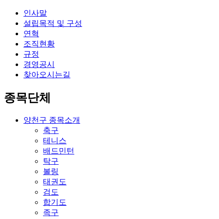
인사말
설립목적 및 구성
연혁
조직현황
규정
경영공시
찾아오시는길
종목단체
양천구 종목소개
축구
테니스
배드민턴
탁구
볼링
태권도
검도
합기도
족구