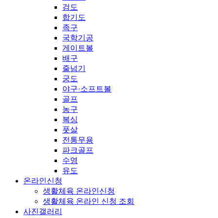
검도
합기도
족구
국학기공
게이트볼
배구
줄넘기
궁도
야구·소프트볼
골프
농구
복싱
풋살
전통무용
파크골프
수영
유도
온라인신청
생활체육 온라인신청
생활체육 온라인 신청 조회
사진갤러리