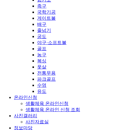
족구
국학기공
게이트볼
배구
줄넘기
궁도
야구·소프트볼
골프
농구
복싱
풋살
전통무용
파크골프
수영
유도
온라인신청
생활체육 온라인신청
생활체육 온라인 신청 조회
사진갤러리
사진자료실
정보마당