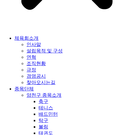
체육회소개
인사말
설립목적 및 구성
연혁
조직현황
규정
경영공시
찾아오시는길
종목단체
양천구 종목소개
축구
테니스
배드민턴
탁구
볼링
태권도