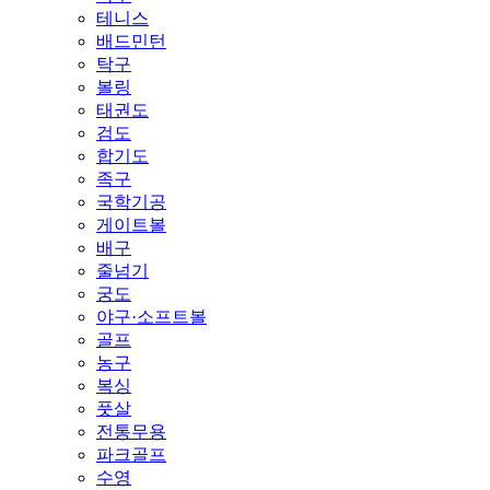
테니스
배드민턴
탁구
볼링
태권도
검도
합기도
족구
국학기공
게이트볼
배구
줄넘기
궁도
야구·소프트볼
골프
농구
복싱
풋살
전통무용
파크골프
수영