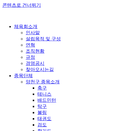
콘텐츠로 건너뛰기
체육회소개
인사말
설립목적 및 구성
연혁
조직현황
규정
경영공시
찾아오시는길
종목단체
양천구 종목소개
축구
테니스
배드민턴
탁구
볼링
태권도
검도
합기도