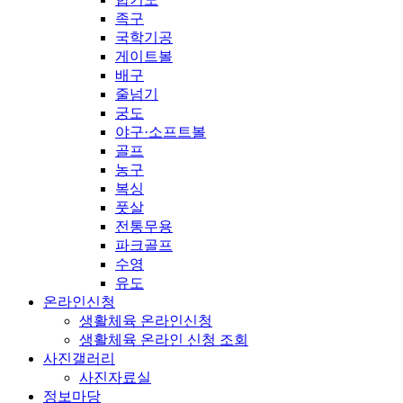
족구
국학기공
게이트볼
배구
줄넘기
궁도
야구·소프트볼
골프
농구
복싱
풋살
전통무용
파크골프
수영
유도
온라인신청
생활체육 온라인신청
생활체육 온라인 신청 조회
사진갤러리
사진자료실
정보마당