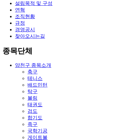
설립목적 및 구성
연혁
조직현황
규정
경영공시
찾아오시는길
종목단체
양천구 종목소개
축구
테니스
배드민턴
탁구
볼링
태권도
검도
합기도
족구
국학기공
게이트볼