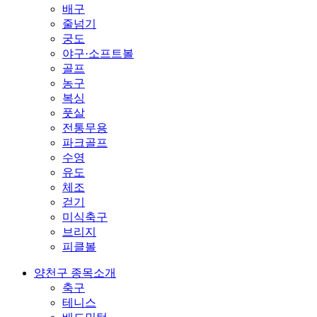
배구
줄넘기
궁도
야구·소프트볼
골프
농구
복싱
풋살
전통무용
파크골프
수영
유도
체조
걷기
미식축구
브리지
피클볼
양천구 종목소개
축구
테니스