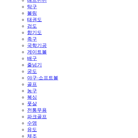
배드민턴
탁구
볼링
태권도
검도
합기도
족구
국학기공
게이트볼
배구
줄넘기
궁도
야구·소프트볼
골프
농구
복싱
풋살
전통무용
파크골프
수영
유도
체조