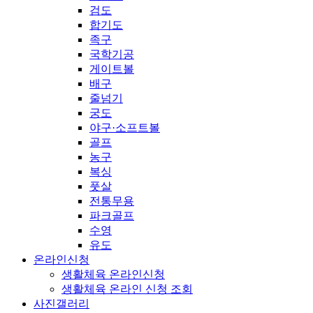
검도
합기도
족구
국학기공
게이트볼
배구
줄넘기
궁도
야구·소프트볼
골프
농구
복싱
풋살
전통무용
파크골프
수영
유도
온라인신청
생활체육 온라인신청
생활체육 온라인 신청 조회
사진갤러리