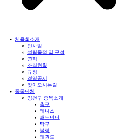
체육회소개
인사말
설립목적 및 구성
연혁
조직현황
규정
경영공시
찾아오시는길
종목단체
양천구 종목소개
축구
테니스
배드민턴
탁구
볼링
태권도