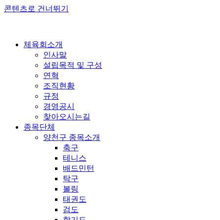
콘텐츠로 건너뛰기
체육회소개
인사말
설립목적 및 구성
연혁
조직현황
규정
경영공시
찾아오시는길
종목단체
양천구 종목소개
축구
테니스
배드민턴
탁구
볼링
태권도
검도
합기도