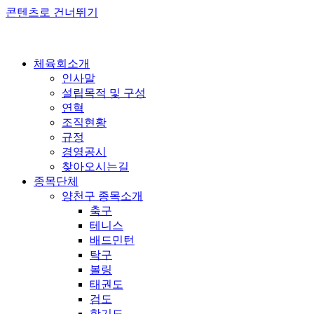
콘텐츠로 건너뛰기
체육회소개
인사말
설립목적 및 구성
연혁
조직현황
규정
경영공시
찾아오시는길
종목단체
양천구 종목소개
축구
테니스
배드민턴
탁구
볼링
태권도
검도
합기도