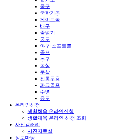
족구
국학기공
게이트볼
배구
줄넘기
궁도
야구·소프트볼
골프
농구
복싱
풋살
전통무용
파크골프
수영
유도
온라인신청
생활체육 온라인신청
생활체육 온라인 신청 조회
사진갤러리
사진자료실
정보마당