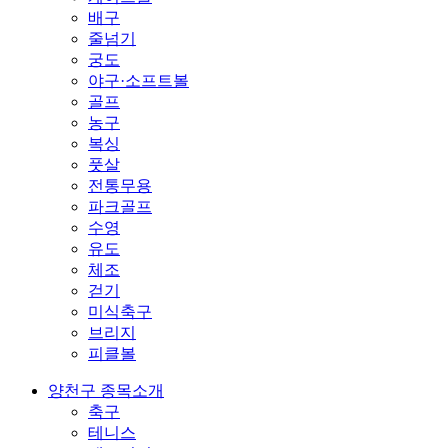
배구
줄넘기
궁도
야구·소프트볼
골프
농구
복싱
풋살
전통무용
파크골프
수영
유도
체조
걷기
미식축구
브리지
피클볼
양천구 종목소개
축구
테니스