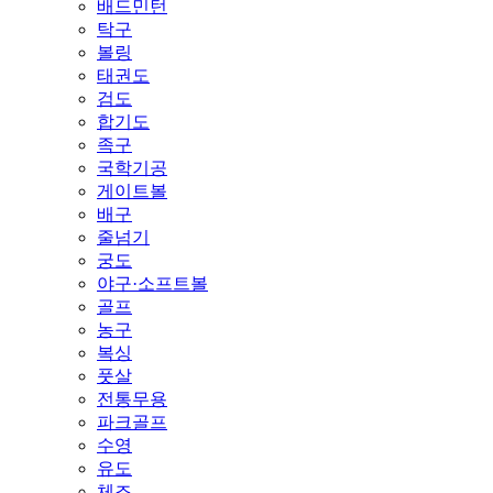
배드민턴
탁구
볼링
태권도
검도
합기도
족구
국학기공
게이트볼
배구
줄넘기
궁도
야구·소프트볼
골프
농구
복싱
풋살
전통무용
파크골프
수영
유도
체조