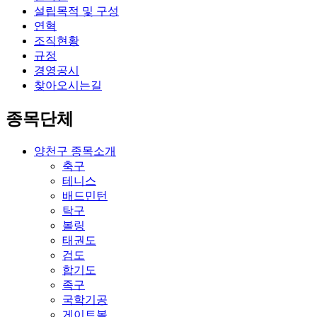
설립목적 및 구성
연혁
조직현황
규정
경영공시
찾아오시는길
종목단체
양천구 종목소개
축구
테니스
배드민턴
탁구
볼링
태권도
검도
합기도
족구
국학기공
게이트볼