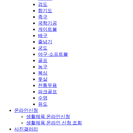
검도
합기도
족구
국학기공
게이트볼
배구
줄넘기
궁도
야구·소프트볼
골프
농구
복싱
풋살
전통무용
파크골프
수영
유도
온라인신청
생활체육 온라인신청
생활체육 온라인 신청 조회
사진갤러리