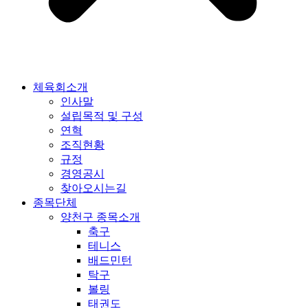
체육회소개
인사말
설립목적 및 구성
연혁
조직현황
규정
경영공시
찾아오시는길
종목단체
양천구 종목소개
축구
테니스
배드민턴
탁구
볼링
태권도