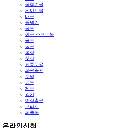
국학기공
게이트볼
배구
줄넘기
궁도
야구·소프트볼
골프
농구
복싱
풋살
전통무용
파크골프
수영
유도
체조
걷기
미식축구
브리지
피클볼
온라인신청