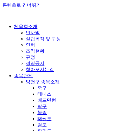
콘텐츠로 건너뛰기
체육회소개
인사말
설립목적 및 구성
연혁
조직현황
규정
경영공시
찾아오시는길
종목단체
양천구 종목소개
축구
테니스
배드민턴
탁구
볼링
태권도
검도
합기도