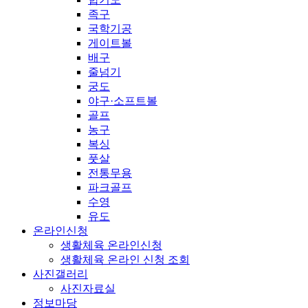
족구
국학기공
게이트볼
배구
줄넘기
궁도
야구·소프트볼
골프
농구
복싱
풋살
전통무용
파크골프
수영
유도
온라인신청
생활체육 온라인신청
생활체육 온라인 신청 조회
사진갤러리
사진자료실
정보마당