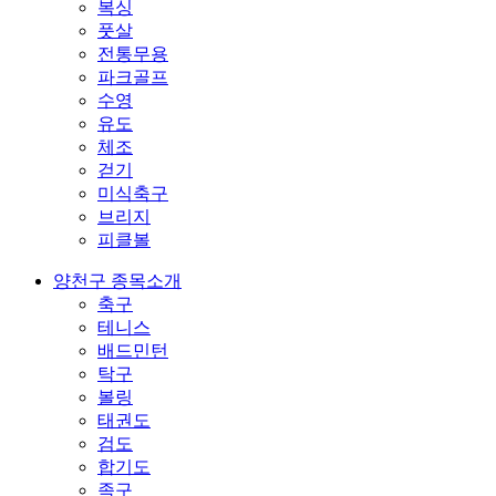
복싱
풋살
전통무용
파크골프
수영
유도
체조
걷기
미식축구
브리지
피클볼
양천구 종목소개
축구
테니스
배드민턴
탁구
볼링
태권도
검도
합기도
족구