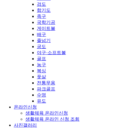
검도
합기도
족구
국학기공
게이트볼
배구
줄넘기
궁도
야구·소프트볼
골프
농구
복싱
풋살
전통무용
파크골프
수영
유도
온라인신청
생활체육 온라인신청
생활체육 온라인 신청 조회
사진갤러리