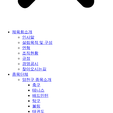
체육회소개
인사말
설립목적 및 구성
연혁
조직현황
규정
경영공시
찾아오시는길
종목단체
양천구 종목소개
축구
테니스
배드민턴
탁구
볼링
태권도