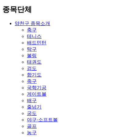
종목단체
양천구 종목소개
축구
테니스
배드민턴
탁구
볼링
태권도
검도
합기도
족구
국학기공
게이트볼
배구
줄넘기
궁도
야구·소프트볼
골프
농구