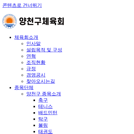
콘텐츠로 건너뛰기
체육회소개
인사말
설립목적 및 구성
연혁
조직현황
규정
경영공시
찾아오시는길
종목단체
양천구 종목소개
축구
테니스
배드민턴
탁구
볼링
태권도