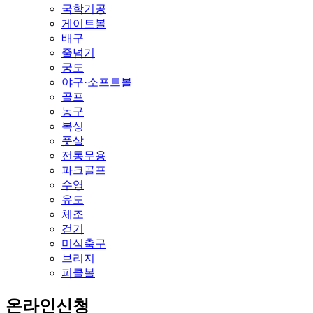
국학기공
게이트볼
배구
줄넘기
궁도
야구·소프트볼
골프
농구
복싱
풋살
전통무용
파크골프
수영
유도
체조
걷기
미식축구
브리지
피클볼
온라인신청