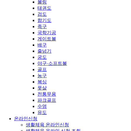
볼링
태권도
검도
합기도
족구
국학기공
게이트볼
배구
줄넘기
궁도
야구·소프트볼
골프
농구
복싱
풋살
전통무용
파크골프
수영
유도
온라인신청
생활체육 온라인신청
생활체육 온라인 신청 조회