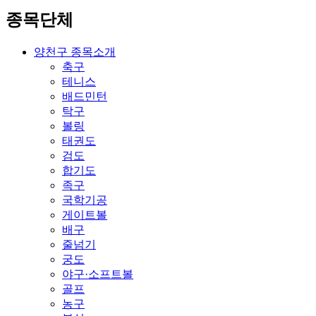
종목단체
양천구 종목소개
축구
테니스
배드민턴
탁구
볼링
태권도
검도
합기도
족구
국학기공
게이트볼
배구
줄넘기
궁도
야구·소프트볼
골프
농구