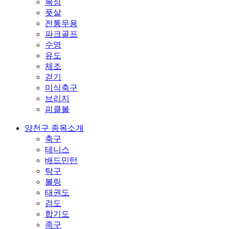
복싱
풋살
전통무용
파크골프
수영
유도
체조
걷기
미식축구
브리지
피클볼
양천구 종목소개
축구
테니스
배드민턴
탁구
볼링
태권도
검도
합기도
족구