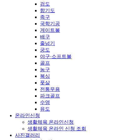
검도
합기도
족구
국학기공
게이트볼
배구
줄넘기
궁도
야구·소프트볼
골프
농구
복싱
풋살
전통무용
파크골프
수영
유도
온라인신청
생활체육 온라인신청
생활체육 온라인 신청 조회
사진갤러리