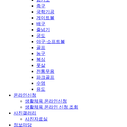
족구
국학기공
게이트볼
배구
줄넘기
궁도
야구·소프트볼
골프
농구
복싱
풋살
전통무용
파크골프
수영
유도
온라인신청
생활체육 온라인신청
생활체육 온라인 신청 조회
사진갤러리
사진자료실
정보마당