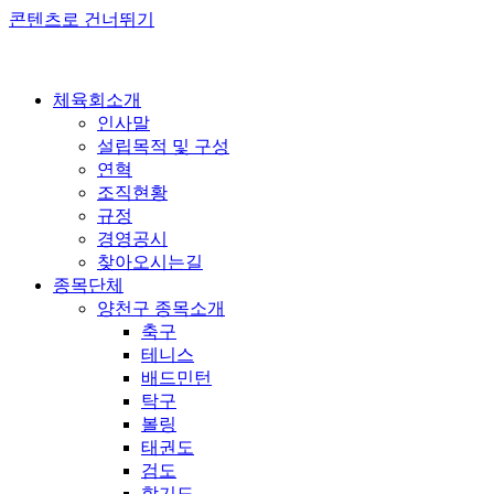
콘텐츠로 건너뛰기
체육회소개
인사말
설립목적 및 구성
연혁
조직현황
규정
경영공시
찾아오시는길
종목단체
양천구 종목소개
축구
테니스
배드민턴
탁구
볼링
태권도
검도
합기도