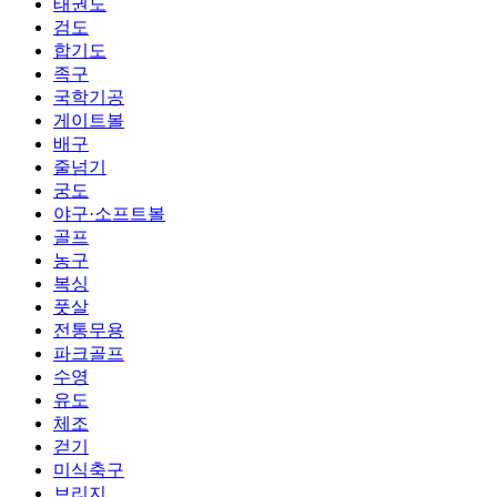
태권도
검도
합기도
족구
국학기공
게이트볼
배구
줄넘기
궁도
야구·소프트볼
골프
농구
복싱
풋살
전통무용
파크골프
수영
유도
체조
걷기
미식축구
브리지