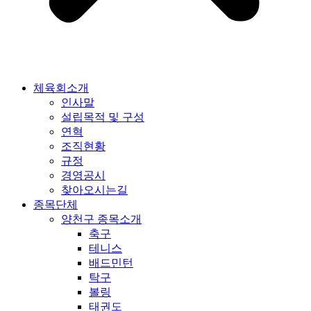
체육회소개
인사말
설립목적 및 구성
연혁
조직현황
규정
경영공시
찾아오시는길
종목단체
양천구 종목소개
축구
테니스
배드민턴
탁구
볼링
태권도