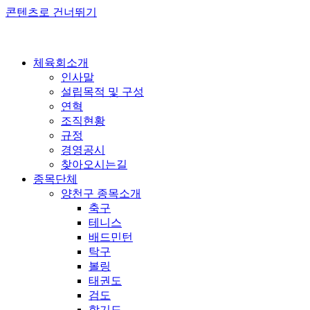
콘텐츠로 건너뛰기
체육회소개
인사말
설립목적 및 구성
연혁
조직현황
규정
경영공시
찾아오시는길
종목단체
양천구 종목소개
축구
테니스
배드민턴
탁구
볼링
태권도
검도
합기도