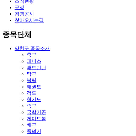
조직현황
규정
경영공시
찾아오시는길
종목단체
양천구 종목소개
축구
테니스
배드민턴
탁구
볼링
태권도
검도
합기도
족구
국학기공
게이트볼
배구
줄넘기