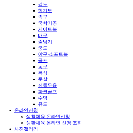
검도
합기도
족구
국학기공
게이트볼
배구
줄넘기
궁도
야구·소프트볼
골프
농구
복싱
풋살
전통무용
파크골프
수영
유도
온라인신청
생활체육 온라인신청
생활체육 온라인 신청 조회
사진갤러리