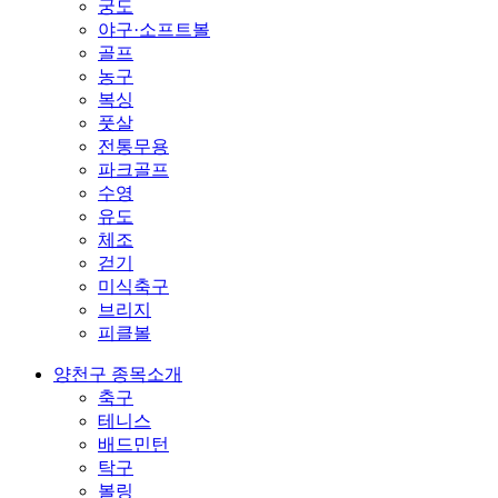
궁도
야구·소프트볼
골프
농구
복싱
풋살
전통무용
파크골프
수영
유도
체조
걷기
미식축구
브리지
피클볼
양천구 종목소개
축구
테니스
배드민턴
탁구
볼링