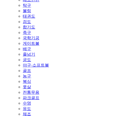
탁구
볼링
태권도
검도
합기도
족구
국학기공
게이트볼
배구
줄넘기
궁도
야구·소프트볼
골프
농구
복싱
풋살
전통무용
파크골프
수영
유도
체조