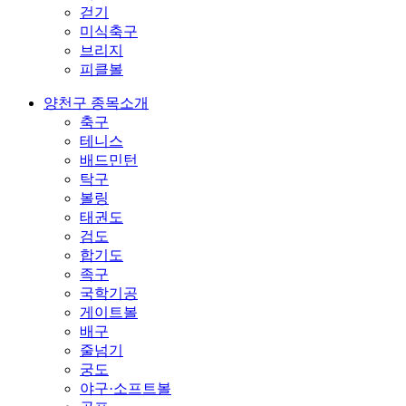
걷기
미식축구
브리지
피클볼
양천구 종목소개
축구
테니스
배드민턴
탁구
볼링
태권도
검도
합기도
족구
국학기공
게이트볼
배구
줄넘기
궁도
야구·소프트볼