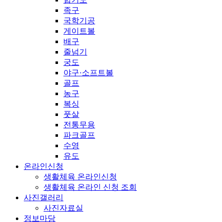
족구
국학기공
게이트볼
배구
줄넘기
궁도
야구·소프트볼
골프
농구
복싱
풋살
전통무용
파크골프
수영
유도
온라인신청
생활체육 온라인신청
생활체육 온라인 신청 조회
사진갤러리
사진자료실
정보마당