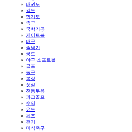
태권도
검도
합기도
족구
국학기공
게이트볼
배구
줄넘기
궁도
야구·소프트볼
골프
농구
복싱
풋살
전통무용
파크골프
수영
유도
체조
걷기
미식축구