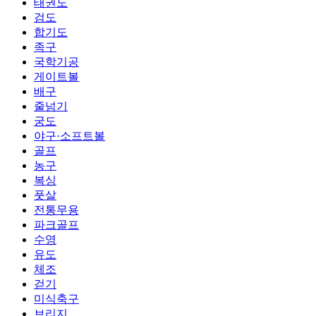
태권도
검도
합기도
족구
국학기공
게이트볼
배구
줄넘기
궁도
야구·소프트볼
골프
농구
복싱
풋살
전통무용
파크골프
수영
유도
체조
걷기
미식축구
브리지