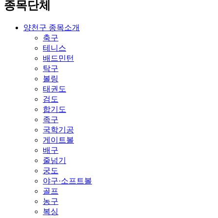
종목단체
양천구 종목소개
축구
테니스
배드민턴
탁구
볼링
태권도
검도
합기도
족구
국학기공
게이트볼
배구
줄넘기
궁도
야구·소프트볼
골프
농구
복싱