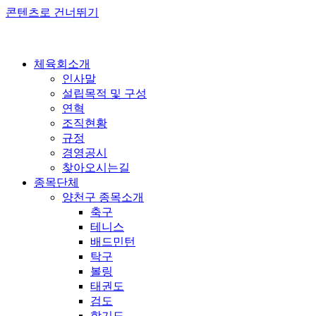
콘텐츠로 건너뛰기
체육회소개
인사말
설립목적 및 구성
연혁
조직현황
규정
경영공시
찾아오시는길
종목단체
양천구 종목소개
축구
테니스
배드민턴
탁구
볼링
태권도
검도
합기도