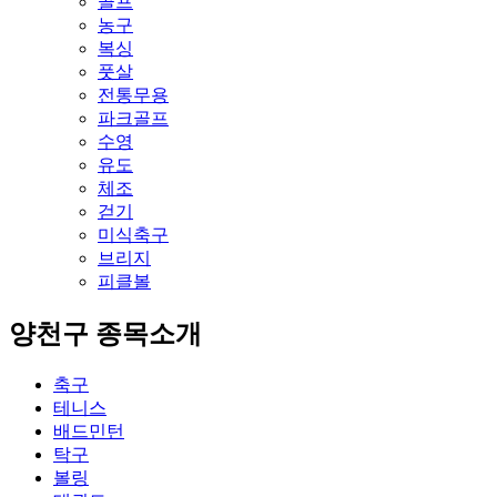
골프
농구
복싱
풋살
전통무용
파크골프
수영
유도
체조
걷기
미식축구
브리지
피클볼
양천구 종목소개
축구
테니스
배드민턴
탁구
볼링