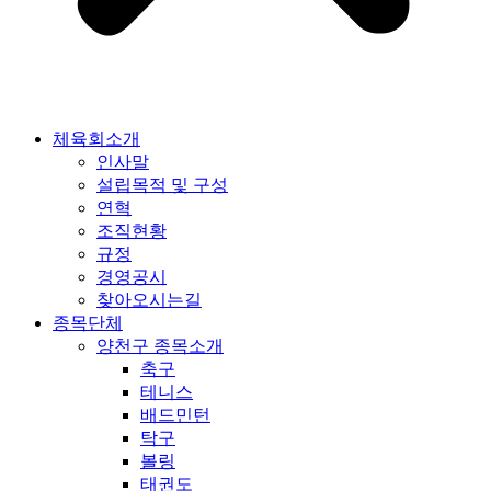
체육회소개
인사말
설립목적 및 구성
연혁
조직현황
규정
경영공시
찾아오시는길
종목단체
양천구 종목소개
축구
테니스
배드민턴
탁구
볼링
태권도