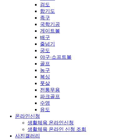
검도
합기도
족구
국학기공
게이트볼
배구
줄넘기
궁도
야구·소프트볼
골프
농구
복싱
풋살
전통무용
파크골프
수영
유도
온라인신청
생활체육 온라인신청
생활체육 온라인 신청 조회
사진갤러리