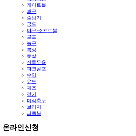
게이트볼
배구
줄넘기
궁도
야구·소프트볼
골프
농구
복싱
풋살
전통무용
파크골프
수영
유도
체조
걷기
미식축구
브리지
피클볼
온라인신청