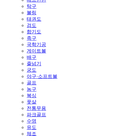
탁구
볼링
태권도
검도
합기도
족구
국학기공
게이트볼
배구
줄넘기
궁도
야구·소프트볼
골프
농구
복싱
풋살
전통무용
파크골프
수영
유도
체조