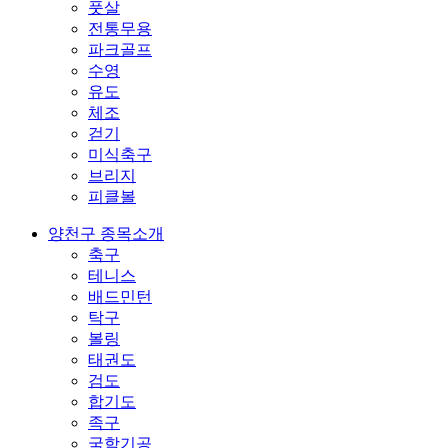
풋살
전통무용
파크골프
수영
유도
체조
걷기
미식축구
브리지
피클볼
양천구 종목소개
축구
테니스
배드민턴
탁구
볼링
태권도
검도
합기도
족구
국학기공