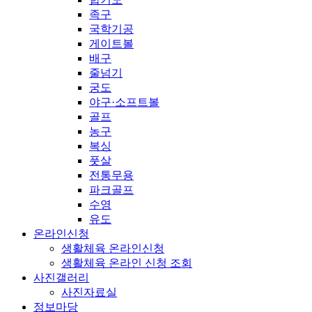
족구
국학기공
게이트볼
배구
줄넘기
궁도
야구·소프트볼
골프
농구
복싱
풋살
전통무용
파크골프
수영
유도
온라인신청
생활체육 온라인신청
생활체육 온라인 신청 조회
사진갤러리
사진자료실
정보마당