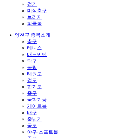
걷기
미식축구
브리지
피클볼
양천구 종목소개
축구
테니스
배드민턴
탁구
볼링
태권도
검도
합기도
족구
국학기공
게이트볼
배구
줄넘기
궁도
야구·소프트볼