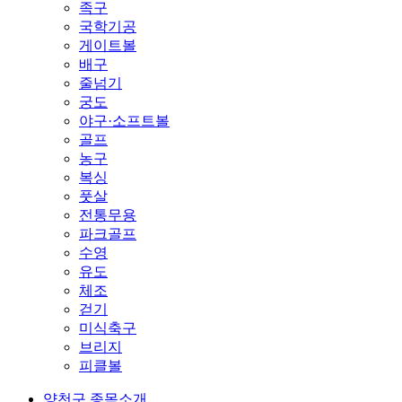
족구
국학기공
게이트볼
배구
줄넘기
궁도
야구·소프트볼
골프
농구
복싱
풋살
전통무용
파크골프
수영
유도
체조
걷기
미식축구
브리지
피클볼
양천구 종목소개