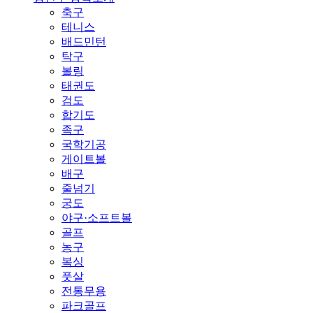
축구
테니스
배드민턴
탁구
볼링
태권도
검도
합기도
족구
국학기공
게이트볼
배구
줄넘기
궁도
야구·소프트볼
골프
농구
복싱
풋살
전통무용
파크골프