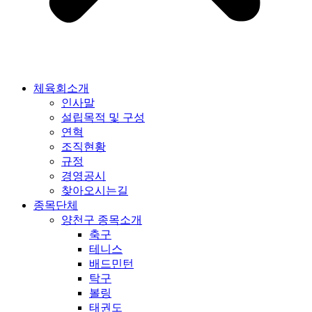
체육회소개
인사말
설립목적 및 구성
연혁
조직현황
규정
경영공시
찾아오시는길
종목단체
양천구 종목소개
축구
테니스
배드민턴
탁구
볼링
태권도