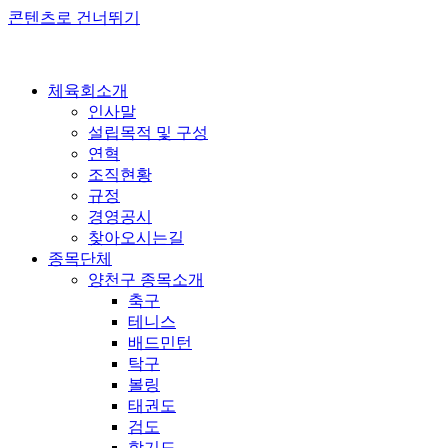
콘텐츠로 건너뛰기
체육회소개
인사말
설립목적 및 구성
연혁
조직현황
규정
경영공시
찾아오시는길
종목단체
양천구 종목소개
축구
테니스
배드민턴
탁구
볼링
태권도
검도
합기도