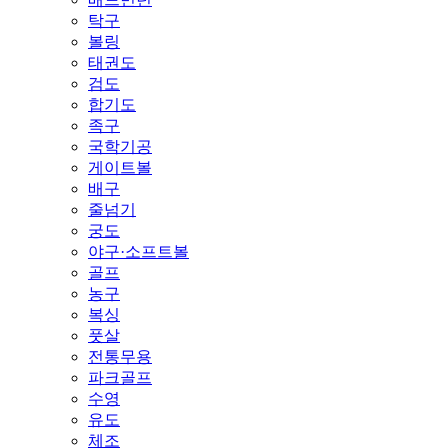
탁구
볼링
태권도
검도
합기도
족구
국학기공
게이트볼
배구
줄넘기
궁도
야구·소프트볼
골프
농구
복싱
풋살
전통무용
파크골프
수영
유도
체조