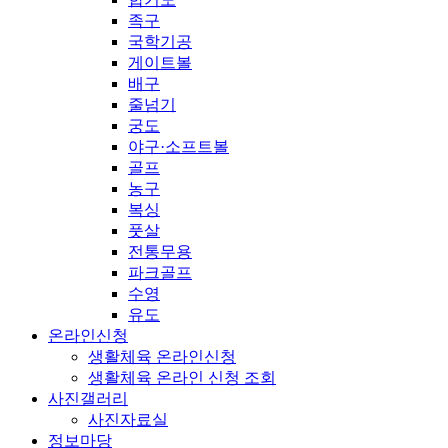
족구
국학기공
게이트볼
배구
줄넘기
궁도
야구·소프트볼
골프
농구
복싱
풋살
전통무용
파크골프
수영
유도
온라인신청
생활체육 온라인신청
생활체육 온라인 신청 조회
사진갤러리
사진자료실
정보마당