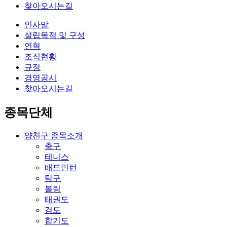
찾아오시는길
인사말
설립목적 및 구성
연혁
조직현황
규정
경영공시
찾아오시는길
종목단체
양천구 종목소개
축구
테니스
배드민턴
탁구
볼링
태권도
검도
합기도