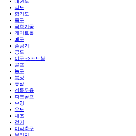
태권도
검도
합기도
족구
국학기공
게이트볼
배구
줄넘기
궁도
야구·소프트볼
골프
농구
복싱
풋살
전통무용
파크골프
수영
유도
체조
걷기
미식축구
브리지