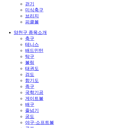
걷기
미식축구
브리지
피클볼
양천구 종목소개
축구
테니스
배드민턴
탁구
볼링
태권도
검도
합기도
족구
국학기공
게이트볼
배구
줄넘기
궁도
야구·소프트볼