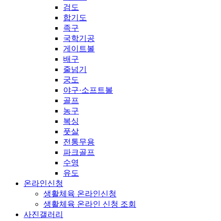
검도
합기도
족구
국학기공
게이트볼
배구
줄넘기
궁도
야구·소프트볼
골프
농구
복싱
풋살
전통무용
파크골프
수영
유도
온라인신청
생활체육 온라인신청
생활체육 온라인 신청 조회
사진갤러리