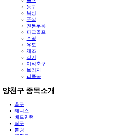
골프
농구
복싱
풋살
전통무용
파크골프
수영
유도
체조
걷기
미식축구
브리지
피클볼
양천구 종목소개
축구
테니스
배드민턴
탁구
볼링