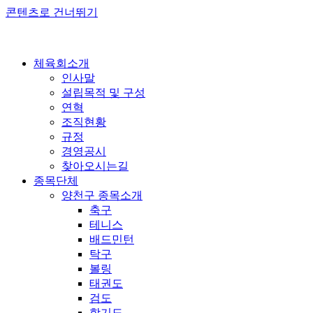
콘텐츠로 건너뛰기
체육회소개
인사말
설립목적 및 구성
연혁
조직현황
규정
경영공시
찾아오시는길
종목단체
양천구 종목소개
축구
테니스
배드민턴
탁구
볼링
태권도
검도
합기도