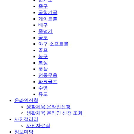
족구
국학기공
게이트볼
배구
줄넘기
궁도
야구·소프트볼
골프
농구
복싱
풋살
전통무용
파크골프
수영
유도
온라인신청
생활체육 온라인신청
생활체육 온라인 신청 조회
사진갤러리
사진자료실
정보마당