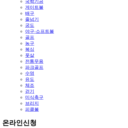
국학기공
게이트볼
배구
줄넘기
궁도
야구·소프트볼
골프
농구
복싱
풋살
전통무용
파크골프
수영
유도
체조
걷기
미식축구
브리지
피클볼
온라인신청