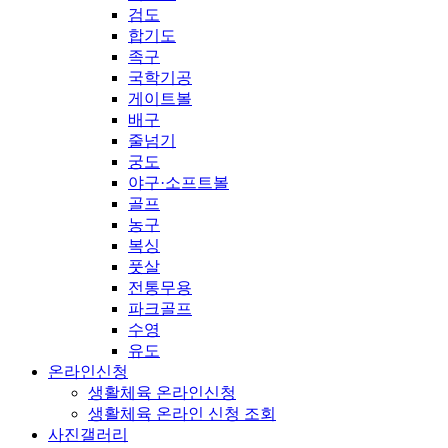
검도
합기도
족구
국학기공
게이트볼
배구
줄넘기
궁도
야구·소프트볼
골프
농구
복싱
풋살
전통무용
파크골프
수영
유도
온라인신청
생활체육 온라인신청
생활체육 온라인 신청 조회
사진갤러리