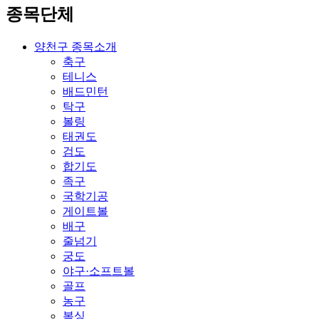
종목단체
양천구 종목소개
축구
테니스
배드민턴
탁구
볼링
태권도
검도
합기도
족구
국학기공
게이트볼
배구
줄넘기
궁도
야구·소프트볼
골프
농구
복싱