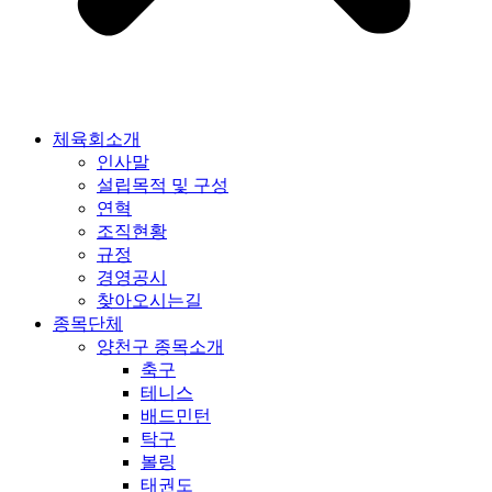
체육회소개
인사말
설립목적 및 구성
연혁
조직현황
규정
경영공시
찾아오시는길
종목단체
양천구 종목소개
축구
테니스
배드민턴
탁구
볼링
태권도