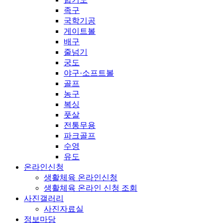
족구
국학기공
게이트볼
배구
줄넘기
궁도
야구·소프트볼
골프
농구
복싱
풋살
전통무용
파크골프
수영
유도
온라인신청
생활체육 온라인신청
생활체육 온라인 신청 조회
사진갤러리
사진자료실
정보마당