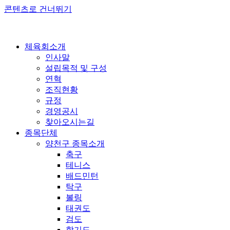
콘텐츠로 건너뛰기
체육회소개
인사말
설립목적 및 구성
연혁
조직현황
규정
경영공시
찾아오시는길
종목단체
양천구 종목소개
축구
테니스
배드민턴
탁구
볼링
태권도
검도
합기도