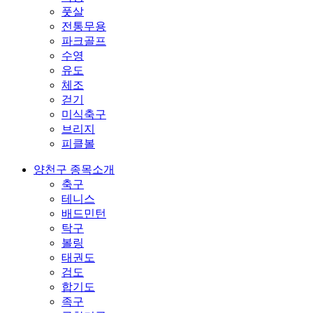
풋살
전통무용
파크골프
수영
유도
체조
걷기
미식축구
브리지
피클볼
양천구 종목소개
축구
테니스
배드민턴
탁구
볼링
태권도
검도
합기도
족구