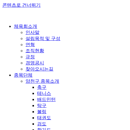
콘텐츠로 건너뛰기
체육회소개
인사말
설립목적 및 구성
연혁
조직현황
규정
경영공시
찾아오시는길
종목단체
양천구 종목소개
축구
테니스
배드민턴
탁구
볼링
태권도
검도
합기도