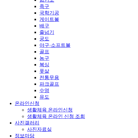
족구
국학기공
게이트볼
배구
줄넘기
궁도
야구·소프트볼
골프
농구
복싱
풋살
전통무용
파크골프
수영
유도
온라인신청
생활체육 온라인신청
생활체육 온라인 신청 조회
사진갤러리
사진자료실
정보마당