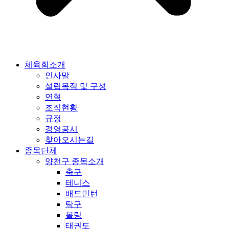
체육회소개
인사말
설립목적 및 구성
연혁
조직현황
규정
경영공시
찾아오시는길
종목단체
양천구 종목소개
축구
테니스
배드민턴
탁구
볼링
태권도