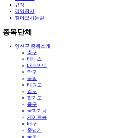
규정
경영공시
찾아오시는길
종목단체
양천구 종목소개
축구
테니스
배드민턴
탁구
볼링
태권도
검도
합기도
족구
국학기공
게이트볼
배구
줄넘기
궁도