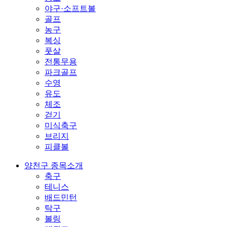
야구·소프트볼
골프
농구
복싱
풋살
전통무용
파크골프
수영
유도
체조
걷기
미식축구
브리지
피클볼
양천구 종목소개
축구
테니스
배드민턴
탁구
볼링