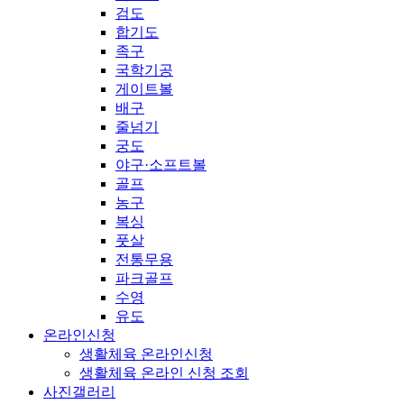
검도
합기도
족구
국학기공
게이트볼
배구
줄넘기
궁도
야구·소프트볼
골프
농구
복싱
풋살
전통무용
파크골프
수영
유도
온라인신청
생활체육 온라인신청
생활체육 온라인 신청 조회
사진갤러리