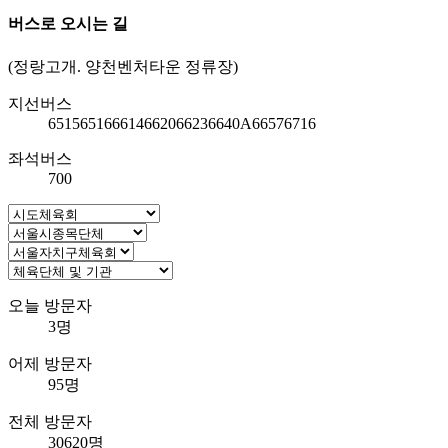
버스로 오시는 길
(정랑고개. 양천벤처타운 정류장)
지선버스
6515
6516
6614
6620
6623
6640A
6657
6716
좌석버스
700
오늘 방문자
3명
어제 방문자
95명
전체 방문자
30620명